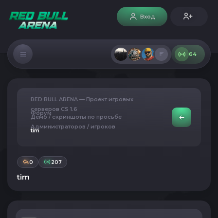
Вход
64
RED BULL ARENA — Проект игровых
серверов CS 1.6
Форум
Демо / скриншоты по просьбе
Администраторов / игроков
tim
0
207
tim