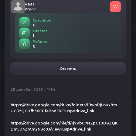
yas1
Игрок
Спасибок
0
Ответов
1
Рейтинг
0
Ответить
25 декабря 2025 г, 11:54
https://drive.google.com/drive/folders/1BwoPjLnux8m
UG3zQCHfh36CCfeBndF0F?usp=drive_link
https://drive.google.com/file/d/1j7Vb07NZpCz0D8ZQK
Dm5D4ZrAm2N3c9J/view?usp=drive_link