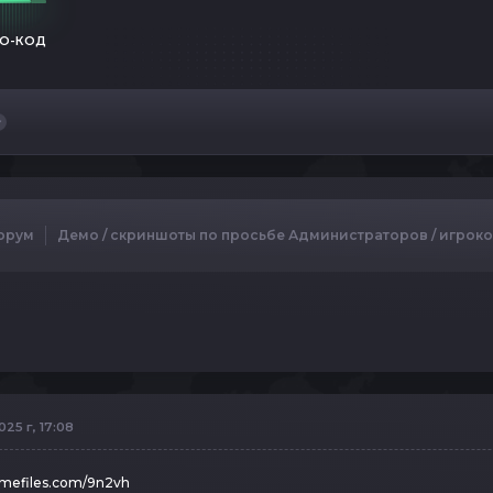
О-КОД
орум
Демо / скриншоты по просьбе Администраторов / игрок
025 г, 17:08
opmefiles.com/9n2vh