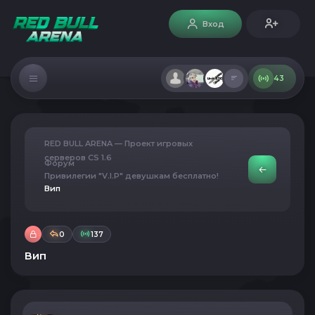
Вход
43
RED BULL ARENA — Проект игровых
серверов CS 1.6
Форум
Привилегии "V.I.P" девушкам бесплатно!
Вип
0
137
Вип