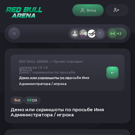
Вход
42
RED BULL ARENA — Проект игровых
серверов CS 1.6
Форум
Демо / скриншоты по просьбе
Демо или скриншоты по просьбе Имя
Администраторов / игроков
Администратора / игрока
0
129
Демо или скриншоты по просьбе Имя
Администратора / игрока