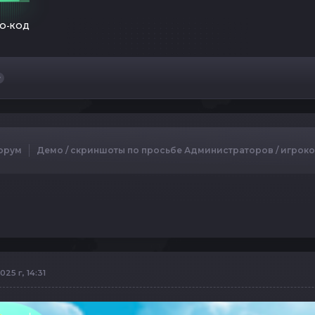
О-КОД
орум
Демо / скриншоты по просьбе Администраторов / игрок
25 г, 14:31