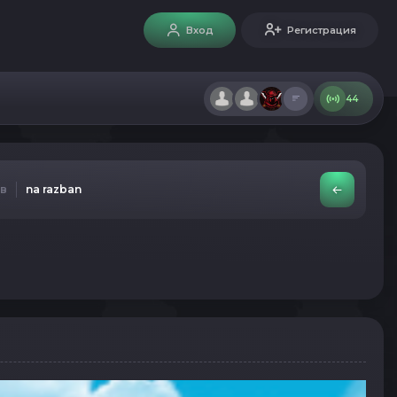
Вход
Регистрация
44
ов
na razban