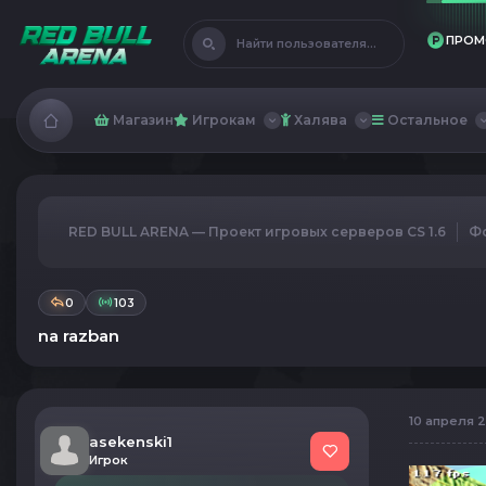
ПРОМ
Найти пользователя...
Магазин
Игрокам
Халява
Остальное
RED BULL ARENA — Проект игровых серверов CS 1.6
Ф
0
103
na razban
10 апреля 20
asekenski1
Игрок