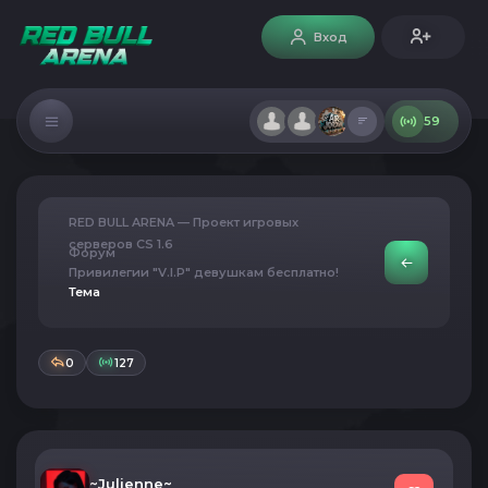
Вход
59
RED BULL ARENA — Проект игровых
серверов CS 1.6
Форум
Привилегии "V.I.P" девушкам бесплатно!
Тема
0
127
~Julienne~