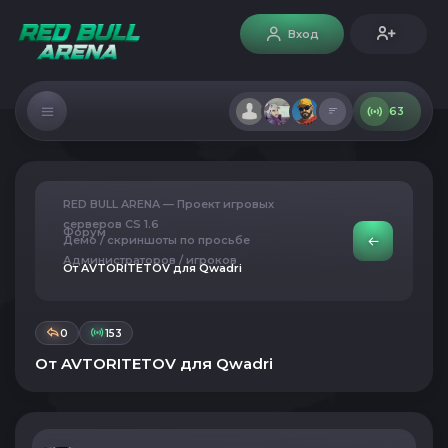
Вход
63
RED BULL ARENA — Проект игровых
серверов CS 1.6
Форум
Демо / скриншоты по просьбе
Администраторов / игроков
От AVTORITETOV для Qwadri
0
153
От AVTORITETOV для Qwadri