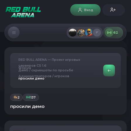
Вход
62
RED BULL ARENA — Проект игровых
серверов CS 1.6
Форум
Демо / скриншоты по просьбе
Администраторов / игроков
просили демо
2
137
просили демо