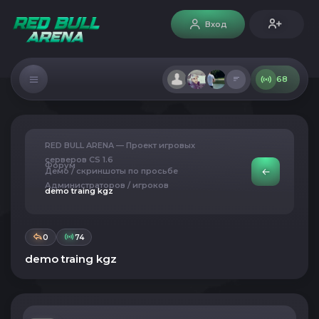
Вход
68
RED BULL ARENA — Проект игровых
серверов CS 1.6
Форум
Демо / скриншоты по просьбе
Администраторов / игроков
demo traing kgz
0
74
demo traing kgz