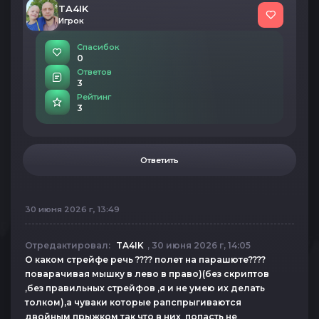
TA4IK
Игрок
Спасибок
0
Ответов
3
Рейтинг
3
Ответить
30 июня 2026 г, 13:49
Отредактировал:
TA4IK
, 30 июня 2026 г, 14:05
О каком стрейфе речь ???? полет на парашюте????
поварачивая мышку в лево в право)(без скриптов
,без правильных стрейфов ,я и не умею их делать
толком),а чуваки которые рапспрыгиваются
двойным прыжком так что в них попасть не