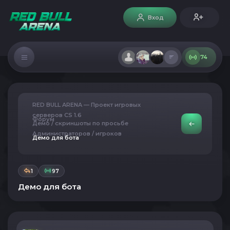
Вход
74
RED BULL ARENA — Проект игровых
серверов CS 1.6
Форум
Демо / скриншоты по просьбе
Администраторов / игроков
Демо для бота
1
97
Демо для бота