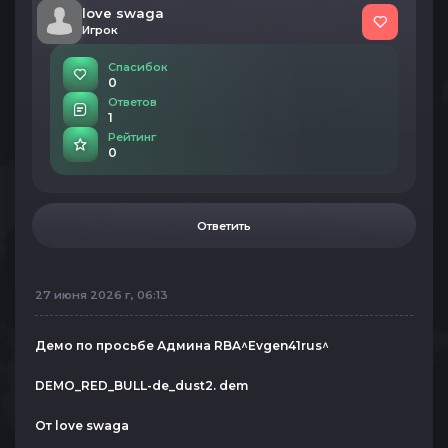
love swaga
Игрок
Спасибок
0
Ответов
1
Рейтинг
0
Ответить
27 июня 2026 г, 06:13
Демо по просьбе Админа RBA^Evgen41rus^
DEMO_RED_BULL-de_dust2. dem
От love swaga