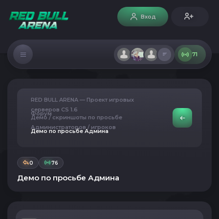
Вход
71
RED BULL ARENA — Проект игровых
серверов CS 1.6
Форум
Демо / скриншоты по просьбе
Администраторов / игроков
Демо по просьбе Админа
0
76
Демо по просьбе Админа