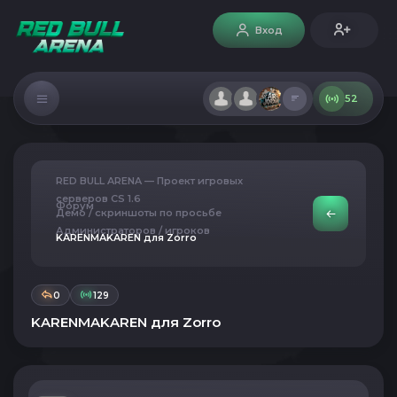
Вход
52
RED BULL ARENA — Проект игровых
серверов CS 1.6
Форум
Демо / скриншоты по просьбе
Администраторов / игроков
KARENMAKAREN для Zorro
0
129
KARENMAKAREN для Zorro