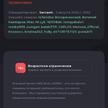
правилами.
Отредактировал:
Sarcasm
, 2 августа 2024 г, 13:52
Спасибо сказали:
tofanidze
,
Воскресенский
,
Виталий
Камбаров
,
Mraz
,
Mr.Lyk
,
ЧЕЛОВеК
,
lomayebalo1
,
romka9155
,
sumgait
,
batek3731
,
CARLOS
,
Мелони_Official
,
Космосс
,
kristina30Z
,
FuBy
,
AVTORITETOV
,
pon4ik71
Возрастное ограничение
18+
Сервис является развлекательным
Игровой проект RED BULL ARENA - это не просто
серверы по вашей любимой игре, это нечто
большее... Мы стараемся постоянно удивлять
наших игроков новыми режимами!