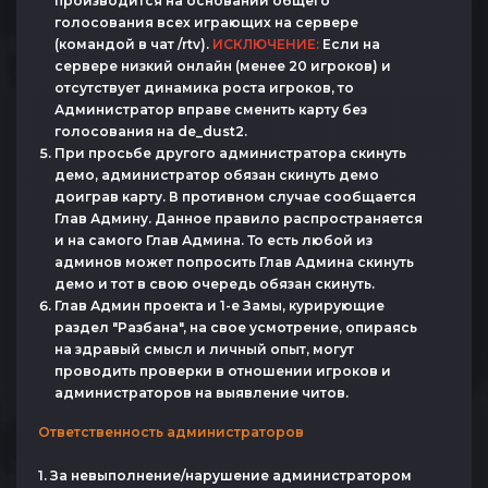
производится на основании общего
голосования всех играющих на сервере
(командой в чат /rtv).
ИСКЛЮЧЕНИЕ:
Если на
сервере низкий онлайн (менее 20 игроков) и
отсутствует динамика роста игроков, то
Администратор вправе сменить карту без
голосования на de_dust2.
При просьбе другого администратора скинуть
демо, администратор обязан скинуть демо
доиграв карту. В противном случае сообщается
Глав Админу. Данное правило распространяется
и на самого Глав Админа. То есть любой из
админов может попросить Глав Админа скинуть
демо и тот в свою очередь обязан скинуть.
Глав Админ проекта и 1-е Замы, курирующие
раздел "Разбана", на свое усмотрение, опираясь
на здравый смысл и личный опыт, могут
проводить проверки в отношении игроков и
администраторов на выявление читов.
Ответственность администраторов
1. За невыполнение/нарушение администратором