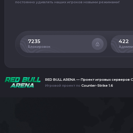
постоянно удивлять наших игроков новыми режимами!
7235
422
Блокировок
Админи
RED BULL ARENA — Проект игровых серверов C
Игровой проект по
Counter-Strike 1.6