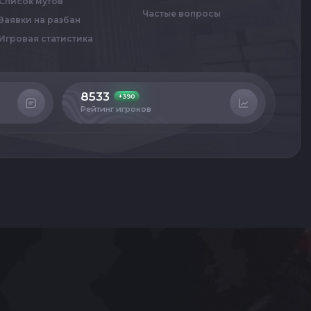
Список мутов
Частые вопросы
Заявки на разбан
Игровая статистика
8533
4
+390
Рейтинг игроков
Сер