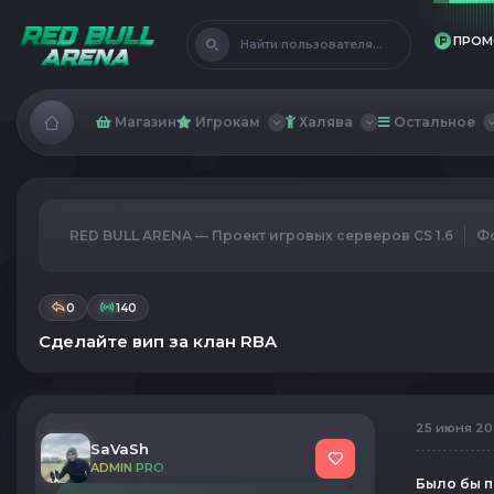
ПРОМ
Найти пользователя...
Магазин
Игрокам
Халява
Остальное
RED BULL ARENA — Проект игровых серверов CS 1.6
Ф
0
140
Сделайте вип за клан RBA
25 июня 202
SaVaSh
ADMIN PRO
Было бы п