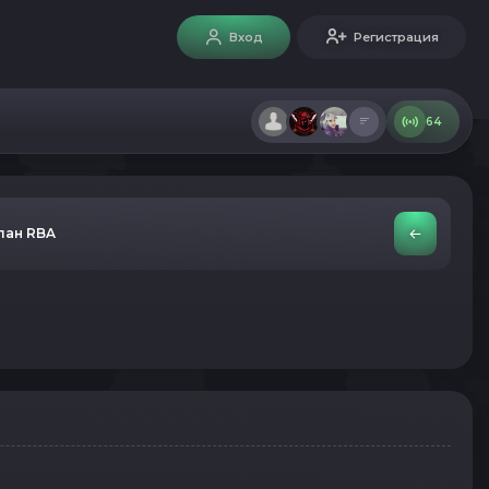
Вход
Регистрация
64
лан RBA