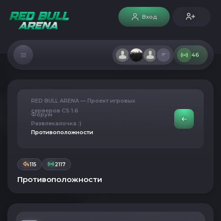
Вход
46
RED BULL ARENA — Проект игровых
серверов CS 1.6
Форум
Развлекалочка :)
Противоположности
115
2117
Противоположности