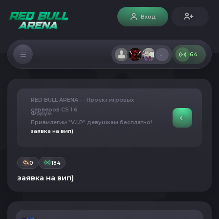
Вход
64
RED BULL ARENA — Проект игровых
серверов CS 1.6
Форум
Привилегии "V.I.P" девушкам бесплатно!
заявка на вип)
0
184
заявка на вип)