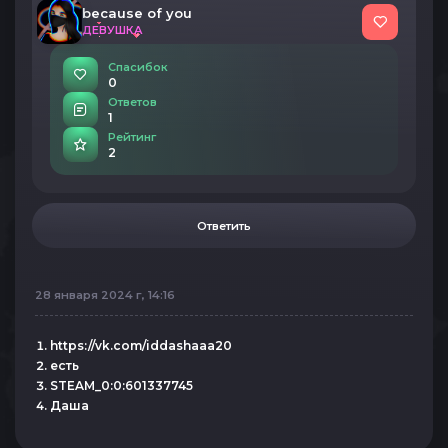
because of you
ДЕВУШКА
Спасибок
0
Ответов
1
Рейтинг
2
Ответить
28 января 2024 г, 14:16
https://vk.com/iddashaaa20
есть
STEAM_0:0:601337745
Даша