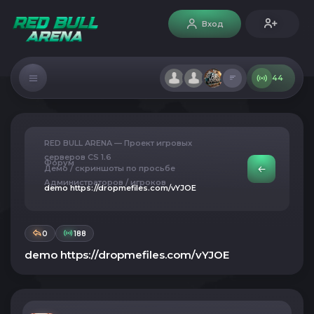
Вход
44
RED BULL ARENA — Проект игровых
серверов CS 1.6
Форум
Демо / скриншоты по просьбе
Администраторов / игроков
demo https://dropmefiles.com/vYJOE
0
188
demo https://dropmefiles.com/vYJOE