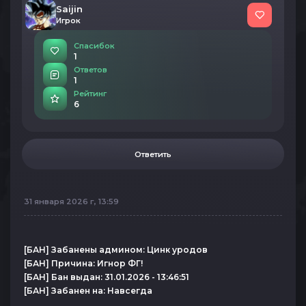
Saijin
Игрок
Спасибок
1
Ответов
1
Рейтинг
6
Ответить
31 января 2026 г, 13:59
[БАН] Забанены админом: Цинк уродов
[БАН] Причина: Игнор ФГ!
[БАН] Бан выдан: 31.01.2026 - 13:46:51
[БАН] Забанен на: Навсегда