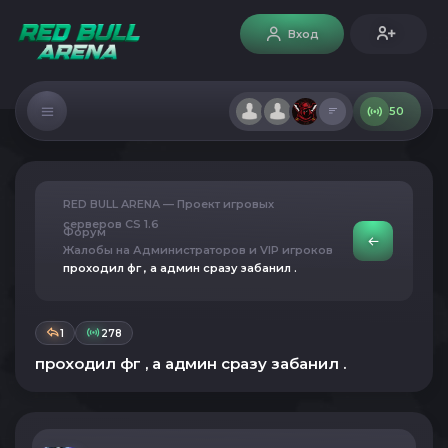
Вход
50
RED BULL ARENA — Проект игровых
серверов CS 1.6
Форум
Жалобы на Администраторов и VIP игроков
проходил фг , а админ сразу забанил .
1
278
проходил фг , а админ сразу забанил .