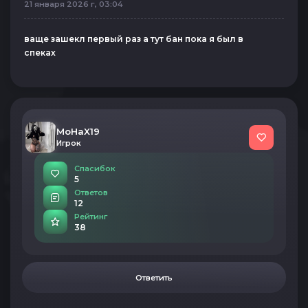
21 января 2026 г, 03:04
ваще зашекл первый раз а тут бан пока я был в
спеках
MoHaX19
Игрок
Спасибок
5
Ответов
12
Рейтинг
38
Ответить