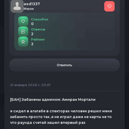
asd1337
Игрок
Спасибок
0
Ответов
2
Рейтинг
2
Ответить
21 января 2026 г, 03:01
[БАН] Забанены админом: Амиран Мортали
я сидел в альтабе в спекторах человек решил меня
забанить просто так ,я не играл даже не карты не то
что раунда счетай зашел впервый раз