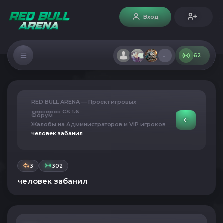
Вход
62
RED BULL ARENA — Проект игровых
серверов CS 1.6
Форум
Жалобы на Администраторов и VIP игроков
человек забанил
3
302
человек забанил