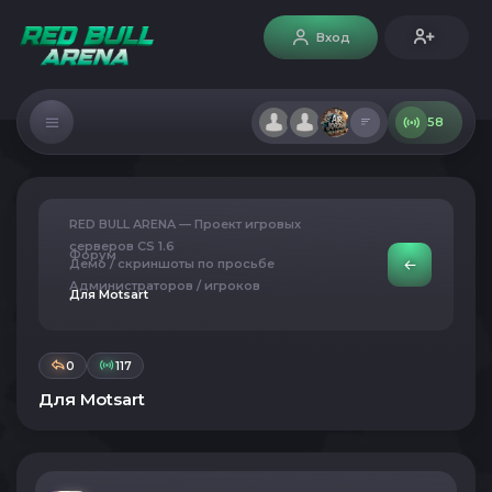
Вход
58
RED BULL ARENA — Проект игровых
серверов CS 1.6
Форум
Демо / скриншоты по просьбе
Администраторов / игроков
Для Motsart
0
117
Для Motsart