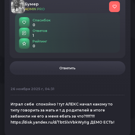
Бумер
ADMIN PRO
Спасибок
0
Ответов
1
Рейтинг
0
Ответить
26 ноября 2025 г, 04:31
Играл себе спокойно ! тут АЛЕКС начал какому то
типу говорить за мать и т.д родителей в итоге
забанили не его а меня ебать за что?!!!!!?!!!
https://disk.yandex.ru/d/TbtSlxVbkWyIIg ДЕМО ЕСТЬ!