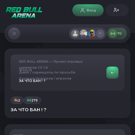
Вход
70
RED BULL ARENA — Проект игровых
серверов CS 1.6
Форум
Демо / скриншоты по просьбе
Администраторов / игроков
ЗА ЧТО БАН ! ?
2
279
ЗА ЧТО БАН ! ?