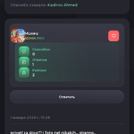
Спасибо сказали:
Kadirov Ahmed
Muxeu
ADMIN PRO
Спасибок
0
Ответов
1
Рейтинг
2
Ответить
1 января 2026 г, 13:28
privet! za 4too?? i foto net nikakih... stranno..