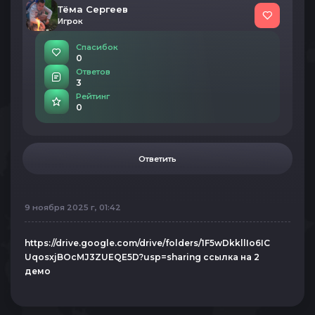
Тёма Сергеев
Игрок
Спасибок
0
Ответов
3
Рейтинг
0
Ответить
9 ноября 2025 г, 01:42
https://drive.google.com/drive/folders/1F5wDkkllIo6IC
UqosxjBOcMJ3ZUEQE5D?usp=sharing ссылка на 2
демо