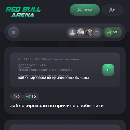
Вход
59
RED BULL ARENA — Проект игровых
серверов CS 1.6
Форум
Демо / скриншоты по просьбе
Администраторов / игроков
заблокировали по причине якобы читы
0
130
заблокировали по причине якобы читы