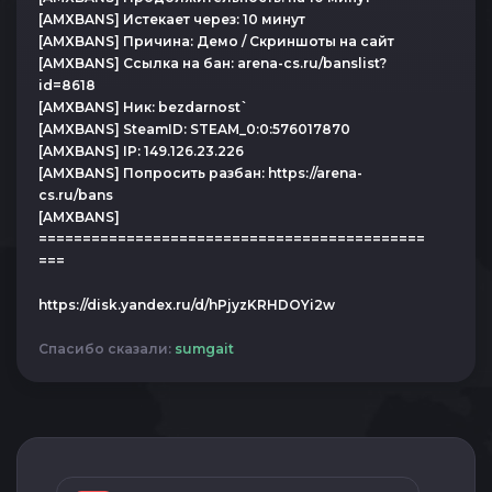
[AMXBANS] Истекает через: 10 минут
[AMXBANS] Причина: Демо / Скриншоты на сайт
[AMXBANS] Ссылка на бан: arena-cs.ru/banslist?
id=8618
[AMXBANS] Ник: bezdarnost`
[AMXBANS] SteamID: STEAM_0:0:576017870
[AMXBANS] IP: 149.126.23.226
[AMXBANS] Попросить разбан: https://arena-
cs.ru/bans
[AMXBANS]
============================================
===
https://disk.yandex.ru/d/hPjyzKRHDOYi2w
Спасибо сказали:
sumgait