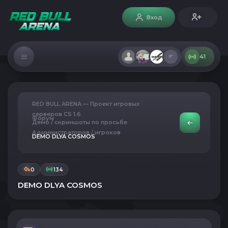
Вход
41
RED BULL ARENA — Проект игровых
серверов CS 1.6
Форум
Демо / скриншоты по просьбе
Администраторов / игроков
DEMO DLYA COSMOS
0
134
DEMO DLYA COSMOS