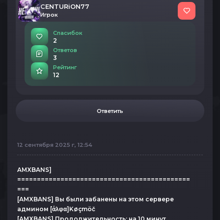
CENTURiON77
Игрок
Спасибок
2
Ответов
3
Рейтинг
12
Ответить
12 сентября 2025 г, 12:54
AMXBANS]
============================================
===
[AMXBANS] Вы были забанены на этом сервере
админом [άλφα]Køçmöč
[AMXBANS] Продолжительность: на 10 минут