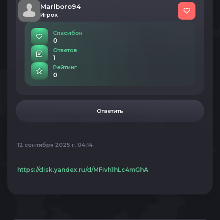
Marlboro94
Игрок
Спасибок
0
Ответов
1
Рейтинг
0
Ответить
12 сентября 2025 г, 04:14
https://disk.yandex.ru/d/MFivh1hLc4mGhA