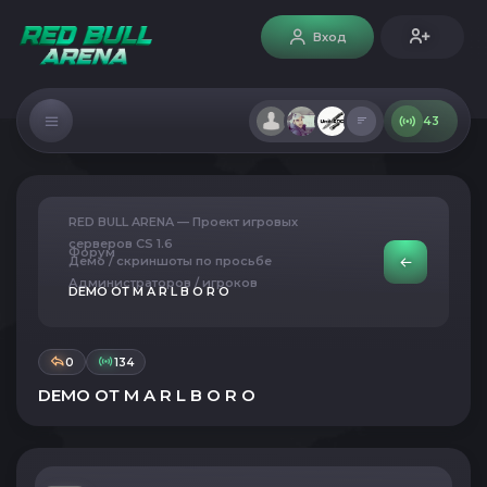
Вход
43
RED BULL ARENA — Проект игровых
серверов CS 1.6
Форум
Демо / скриншоты по просьбе
Администраторов / игроков
DEMO ОТ M A R L B O R O
0
134
DEMO ОТ M A R L B O R O