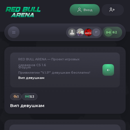
Вход
62
RED BULL ARENA — Проект игровых
серверов CS 1.6
Форум
Привилегии "V.I.P" девушкам бесплатно!
Вип девушкам
1
153
Вип девушкам