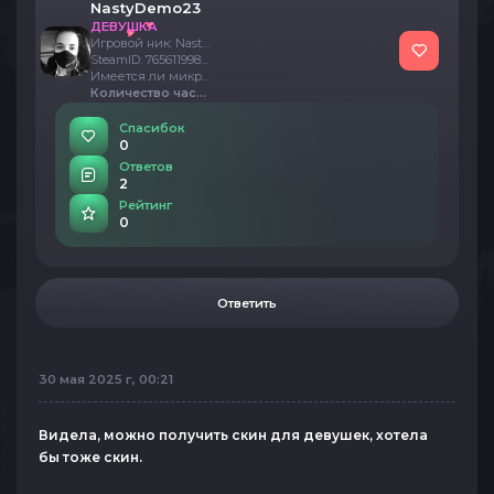
NastyDemo23
ДЕВУШКА
Игровой ник: NastyDemoCrush
SteamID: 76561199862586058, STEAM_0:0:951160165
Имеется ли микрофон: Да
Количество часов поведённых на сервере: Четвёртые сутки, около 24 часов в целом
Спасибок
0
Ответов
2
Рейтинг
0
Ответить
30 мая 2025 г, 00:21
Видела, можно получить скин для девушек, хотела
бы тоже скин.