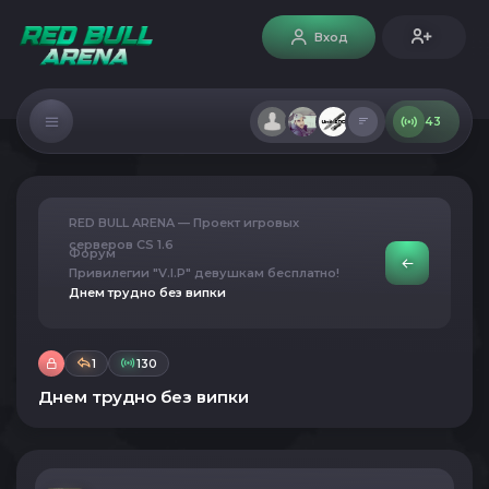
Вход
43
RED BULL ARENA — Проект игровых
серверов CS 1.6
Форум
Привилегии "V.I.P" девушкам бесплатно!
Днем трудно без випки
1
130
Днем трудно без випки