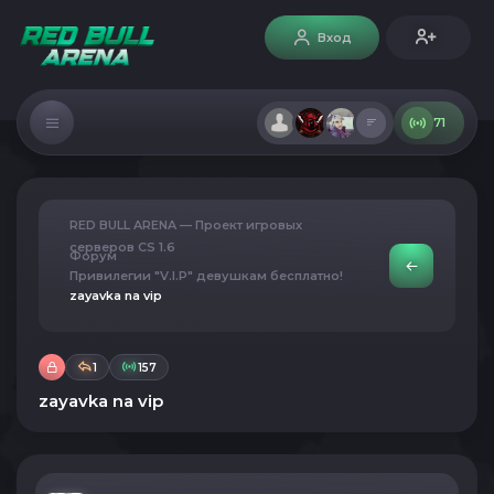
Вход
71
RED BULL ARENA — Проект игровых
серверов CS 1.6
Форум
Привилегии "V.I.P" девушкам бесплатно!
zayavka na vip
1
157
zayavka na vip