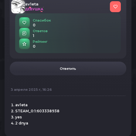
av1eta
ДЕВУШКА
Спасибок
0
Ответов
1
Рейтинг
0
Ответить
3 апреля 2025 г, 16:26
av1eta
STEAM_0:1:603338938
yes
2 dnya