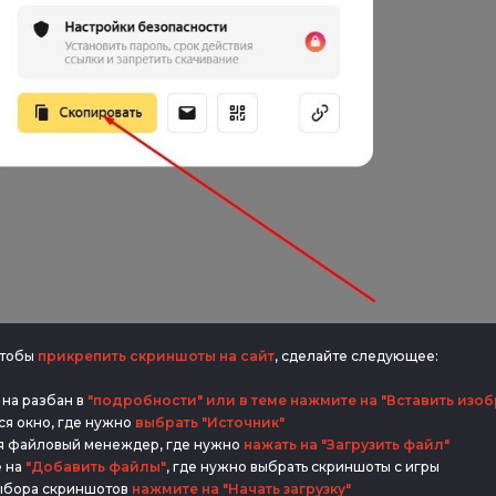
чтобы
прикрепить скриншоты на сайт
, сделайте следующее:
 на разбан в
"подробности" или в теме нажмите на "Вставить изо
ся окно, где нужно
выбрать "Источник"
я файловый менеждер, где нужно
нажать на "Загрузить файл"
 на
"Добавить файлы"
, где нужно выбрать скриншоты с игры
ыбора скриншотов
нажмите на "Начать загрузку"