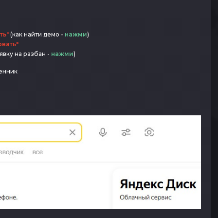
ть"
(как найти демо -
нажми
)
овать"
явку на разбан -
нажми
)
енник