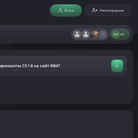
Вход
Регистрация
42
криншоты CS 1.6 на сайт RBA?