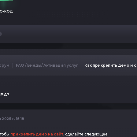
О-КОД
орум
FAQ / Бинды/ Активация услуг
Как прикрепить демо и с
RBA?
2025 г, 18:18
чтобы
прикрепить демо на сайт
, сделайте следующее: