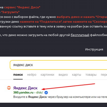
 на
сервис "Яндекс Диск"
е
"Загрузить"
ся окно с выбором файла, где нужно
выбрать демо и нажать "Откры
агрузки демо
нажмите на "Поделиться", затем нажмите на "Скопир
анную ссылку вставьте в тему или в заявку на разбан (как оставить за
, что демо можно загрузить на любой другой
бесплатный
файлообм
Инструкция