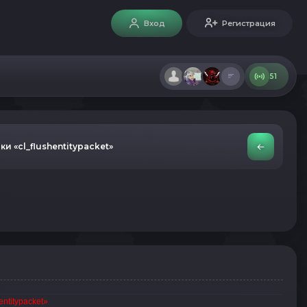
Вход
Регистрация
51
 «cl_flushentitypacket»
ntitypacket»