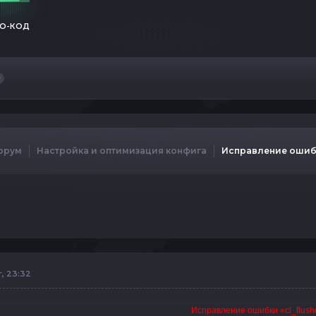
О-КОД
орум
Настройка и оптимизация конфига
Исправление ошибки
г, 23:32
Исправление ошибки «cl_flushe