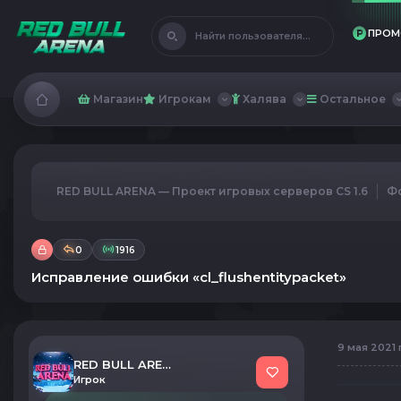
ПРОМ
Найти пользователя...
Магазин
Игрокам
Халява
Остальное
RED BULL ARENA — Проект игровых серверов CS 1.6
Ф
0
1916
Исправление ошибки «cl_flushentitypacket»
9 мая 2021 
RED BULL ARENA
Игрок