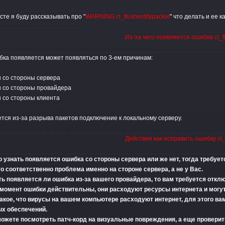
сте я буду рассказывать про "
WARNING cl_flushentitypacket
" что делать и ее к
Из-за чего появляется ошибка cl_fl
ка появляется может появляться по 3-ем причинам:
 со стороны сервера
со стороны провайдера
 со стороны клиента
тся из-за разрыва пакетов подключение к локальному серверу.
Действия как исправить ошибку cl_f
 узнать появляется ошибка со стороны сервера или же нет, тогда требуе
о соответственно проблема именно на стороне сервера, а не у Вас.
ть появляется ли ошибка из-за вашего провайдера, то вам требуется отк
 момент ошибки действительны, они расходуют ресурсы интернета и могут
акое, что вирусы на вашем компьютере расходуют интернет, для этого ва
х обеспечений.
ожете посмотреть патч-корд на визуальные повреждения, а еще проверить