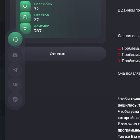
Спасибок
72
В данном по
Ответов
27
Рейтинг
387
Данная ошиб
1.
Проблемы
Ответить
2.
Проблемы 
3.
Проблемы
Она появляе
Чтобы точно
решилась, т
Чтобы узна
который на
Возможно т
программны
Так же Вы м