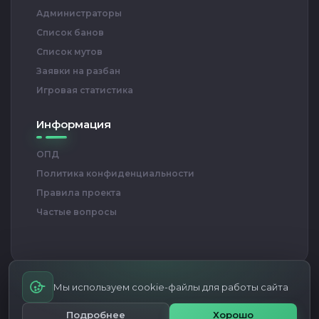
Администраторы
Список банов
Список мутов
Заявки на разбан
Игровая статистика
Информация
ОПД
Политика конфиденциальности
Правила проекта
Частые вопросы
Мы используем cookie-файлы для работы сайта
RED BULL ARENA — Проект игровых серверов CS 1.6
© Все права
Подробнее
Хорошо