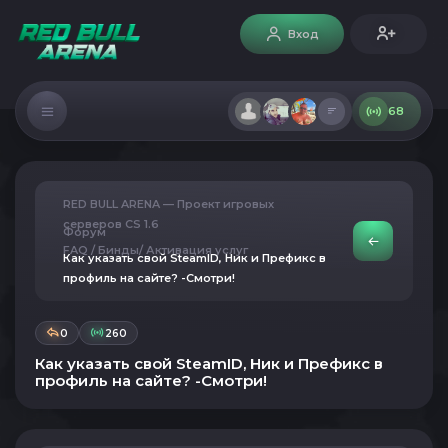
Вход
68
RED BULL ARENA — Проект игровых
серверов CS 1.6
Форум
FAQ / Бинды/ Активация услуг
Как указать свой SteamID, Ник и Префикс в
профиль на сайте? -Смотри!
0
260
Как указать свой SteamID, Ник и Префикс в
профиль на сайте? -Смотри!