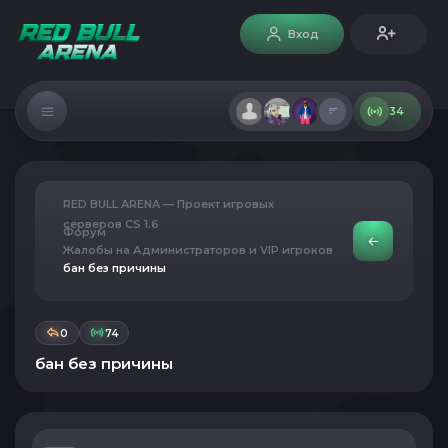
Вход
34
RED BULL ARENA — Проект игровых
серверов CS 1.6
Форум
Жалобы на Администраторов и VIP игроков
бан без причины
0
74
бан без причины