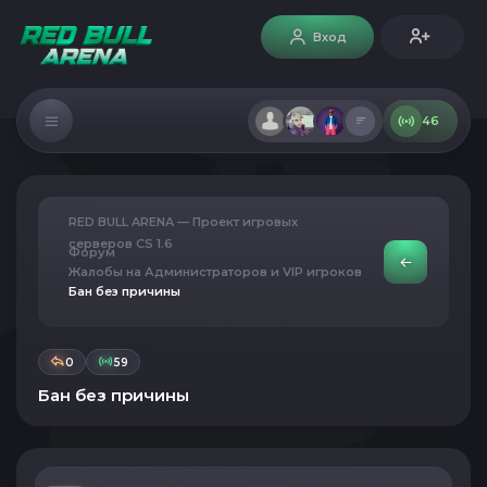
Вход
46
RED BULL ARENA — Проект игровых
серверов CS 1.6
Форум
Жалобы на Администраторов и VIP игроков
Бан без причины
0
59
Бан без причины