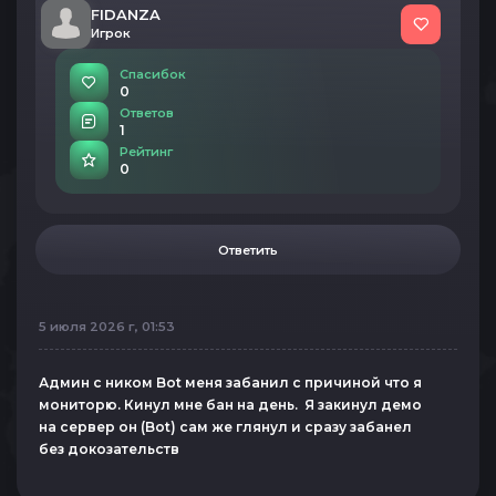
FIDANZA
Игрок
Спасибок
0
Ответов
1
Рейтинг
0
Ответить
5 июля 2026 г, 01:53
Админ с ником Bot меня забанил с причиной что я
мониторю. Кинул мне бан на день. Я закинул демо
на сервер он (Bot) cам же глянул и сразу забанел
без докозательств