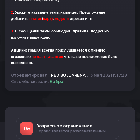
1.
Нажмите
открыть тему
2
. Укажите название темы,например Предложение
добавить
плагин
/
карту
/
модели
игроков и тп
3.
В сообщении темы соблюдая
правила
подробно
изложите вашу идею
Администрация всегда прислушивается к мнению
игроков,но
не дает гарантии
что ваше предложение будет
выполнено.
Отредактировал:
RED BULL ARENA
, 15 мая 2021 г, 17:29
Спасибо сказали:
Кобра
Возрастное ограничение
18+
Сервис является развлекательным