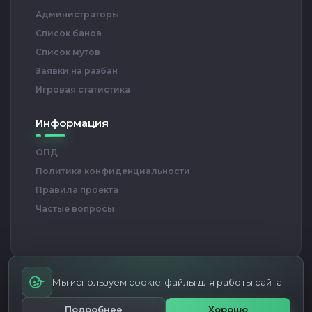
Администраторы
Список банов
Список мутов
Заявки на разбан
Игровая статистика
Информация
ОПД
Политика конфиденциальности
Правила проекта
Частые вопросы
Мы используем cookie-файлы для работы сайта
RED BULL ARENA — Проект игровых серверов CS 1.6
© Все права
Подробнее
Хорошо